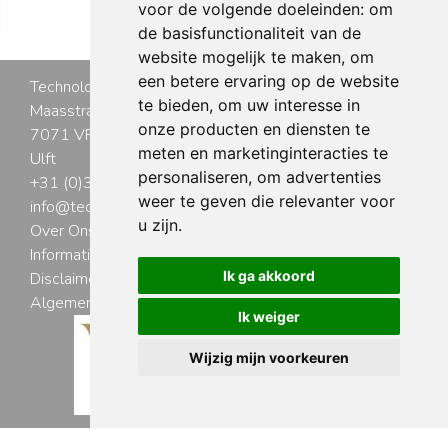
voor de volgende doeleinden:
om
de basisfunctionaliteit van de
website mogelijk te maken
,
om
een betere ervaring op de website
Technology Service Point
te bieden
,
om uw interesse in
Maasstraat 22
onze producten en diensten te
7071 VR
meten en marketinginteracties te
Ulft
personaliseren
,
om advertenties
+31 (0)315 - 686280
weer te geven die relevanter voor
info@technologyservicepoint.nl
u zijn
.
Over Ons
Informatie Levering
Ik ga akkoord
Disclaimer
Algemene Voorwaarden
Ik weiger
Wijzig mijn voorkeuren