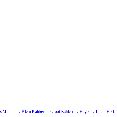
cs
Munitie
→
Klein Kaliber
→
Groot Kaliber
→
Hagel
→
Lucht
Herla