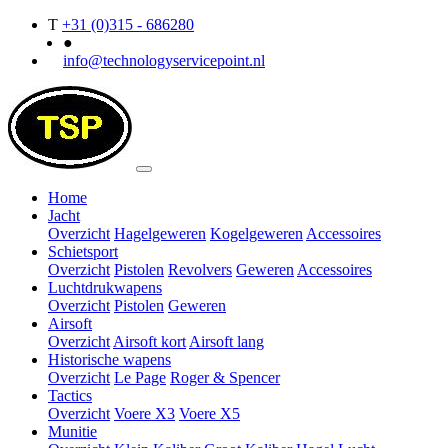
T
+31 (0)315 - 686280
●
info@technologyservicepoint.nl
Home
Jacht
Overzicht
Hagelgeweren
Kogelgeweren
Accessoires
Schietsport
Overzicht
Pistolen
Revolvers
Geweren
Accessoires
Luchtdrukwapens
Overzicht
Pistolen
Geweren
Airsoft
Overzicht
Airsoft kort
Airsoft lang
Historische wapens
Overzicht
Le Page
Roger & Spencer
Tactics
Overzicht
Voere X3
Voere X5
Munitie