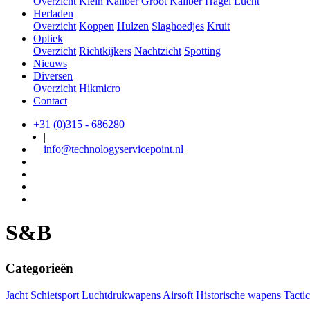
Overzicht
Klein Kaliber
Groot Kaliber
Hagel
Lucht
Herladen
Overzicht
Koppen
Hulzen
Slaghoedjes
Kruit
Optiek
Overzicht
Richtkijkers
Nachtzicht
Spotting
Nieuws
Diversen
Overzicht
Hikmicro
Contact
+31 (0)315 - 686280
|
info@technologyservicepoint.nl
S&B
Categorieën
Jacht
Schietsport
Luchtdrukwapens
Airsoft
Historische wapens
Tacti